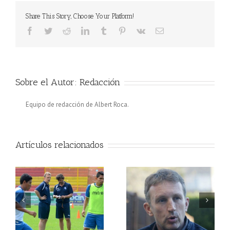
Share This Story, Choose Your Platform!
Facebook
Twitter
Reddit
LinkedIn
Tumblr
Pinterest
Vk
Correo
electrónico
Sobre el Autor:
Redacción
Equipo de redacción de Albert Roca.
Artículos relacionados
ra
Albert Roca es el nuevo
El Salvador de Albert
s
seleccionador de El
Roca incomoda a la
t
Salvador
Campeona del mundo
or