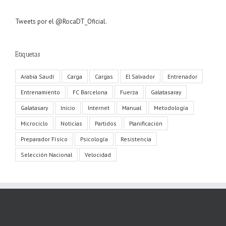
Tweets por el @RocaDT_Oficial.
Etiquetas
Arabia Saudí
Carga
Cargas
El Salvador
Entrenador
Entrenamiento
FC Barcelona
Fuerza
Galatasaray
Galatasary
Inicio
Internet
Manual
Metodología
Microciclo
Noticias
Partidos
Planificación
Preparador Físico
Psicología
Resistencia
Selección Nacional
Velocidad