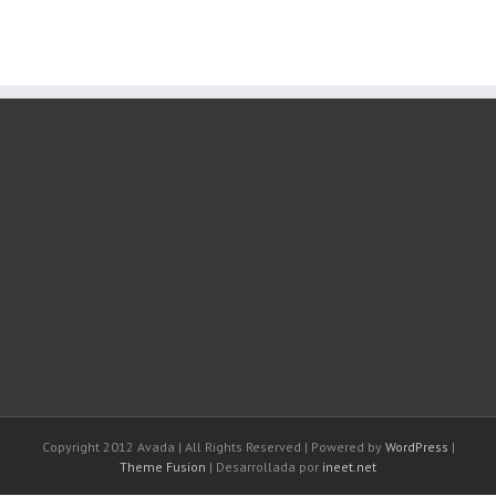
Copyright 2012 Avada | All Rights Reserved | Powered by
WordPress
|
Theme Fusion
| Desarrollada por
ineet.net