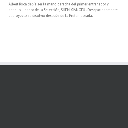
Albert Roca debía ser la mano derecha del primer entrenador y
antiguo jugador de la Selección, SHEN XIANGFU . Desgraciadamente
el proyecto se disolvió después de la Pretemporada.